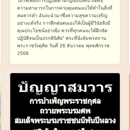
ไม่ใช่เพียงการปฏิบัติตามกฎข้อบังคับ แต่คือ
ความสามารถในการควบคุมตนเองให้ทำในสิ่งที่
สมควรทำ อันจะนำมาซึ่งความสุขความเจริญ
อย่างแท้จริง การฝึกฝนตนเองให้เป็นผู้มีวินัยจึงมี
คุณประโยชน์อย่างยิ่ง ควรที่ทุกคนจะได้ฝึกหัด
ปฏิบัติจนเป็นปรกตินิสัย” พระที่นั่งอัมพรสถาน
พระราชวังดุสิต วันที่ 26 ธันวาคม พุทธศักราช
2568