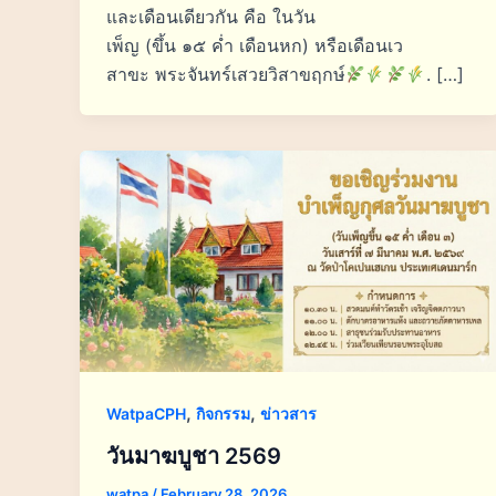
และเดือนเดียวกัน คือ ในวัน
เพ็ญ (ขึ้น ๑๕ ค่ำ เดือนหก) หรือเดือนเว
สาขะ พระจันทร์เสวยวิสาขฤกษ์
. […]
,
,
WatpaCPH
กิจกรรม
ข่าวสาร
วันมาฆบูชา 2569
watpa
/
February 28, 2026