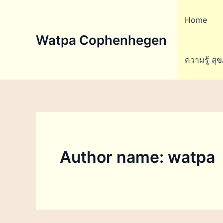
Skip
to
Home
content
Watpa Cophenhegen
ความรู้ สุ
Author name: watpa