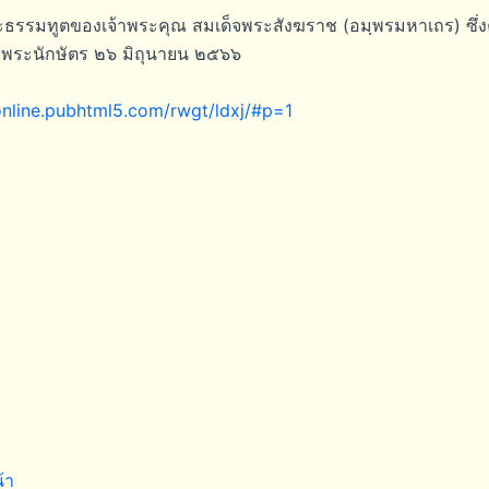
ธรรมทูตของเจ้าพระคุณ สมเด็จพระสังฆราช (อมฺพรมหาเถร) ซึ่งค
พระนักษัตร ๒๖ มิถุนายน ๒๕๖๖
/online.pubhtml5.com/rwgt/ldxj/#p=1
้า