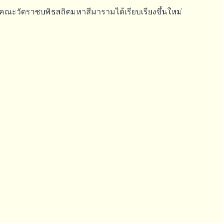
ณะวัดราชบพิธสถิตมหาสีมารามได้เรียบเรียงขึ้นใหม่