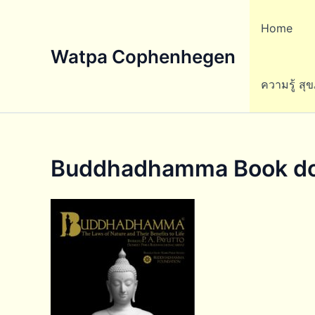
Skip
to
Home
content
Watpa Cophenhegen
ความรู้ สุ
Buddhadhamma Book d