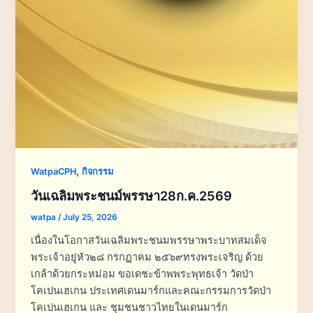
,
WatpaCPH
กิจกรรม
วันเฉลิมพระชนม์พรรษา28ก.ค.2569
watpa
/
July 25, 2026
เนื่องในโอกาสวันเฉลิมพระชนมพรรษาพระบาทสมเด็จ
พระเจ้าอยู่หัว๒๘ กรกฏาคม ๒๕๖๙ทรงพระเจริญ ด้วย
เกล้าด้วยกระหม่อม ขอเดชะข้าพพระพุทธเจ้า วัดป่า
โคเปนเฮเกน ประเทศเดนมาร์กและคณะกรรมการวัดป่า
โคเปนเฮเกน และ ชุมชนชาวไทยในเดนมาร์ก