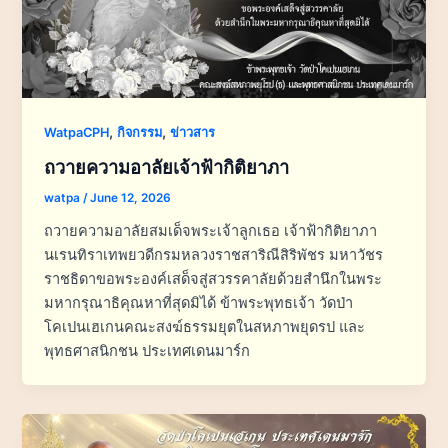
,
,
WatpaCPH
กิจกรรม
ข่าวสาร
ถวายความอาลัยเจ้าฟ้ากิติยาภา
watpa
/
June 12, 2026
ถวายความอาลัยสมเด็จพระเจ้าลูกเธอ เจ้าฟ้ากิติยาภา
นเรนทิราเทพยวดีกรมหลวงราชสาริณีสิริพัชร มหาวัชร
ราชธิดาขอพระองค์เสด็จสู่สวรรคาลัยด้วยสำนึกในพระ
มหากรุณาธิคุณหาที่สุดมิได้ ข้าพระพุทธเจ้า วัดป่า
โคเปนเฮเกนคณะสงฆ์ธรรมยุตในสหภาพยุดรป และ
พุทธศาสนิกชน ประเทศเดนมาร์ก