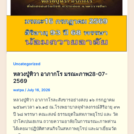
Uncategorized
หลวงปู่ทิวา อาภากโร มรณะภาพ28-07-
2569
watpa
/
July 16, 2026
หลวงปู่ทิวา อาภากโรละสังขารอย่างสงบ ๑๖ กรกฏาคม
๒๕๖๙เวลา ๑๖.๑๕ ณ.โรงพยาบาลจุฬาลงกรณ์สิริอายุ ๙๓
ปี ๖๘ พรรษา คณะสงฆ์ ธรรมยุตในสหภาพยุโรป และ วัด
ป่าโคเปนเฮเกน ถวายความอาลัยในการมรณะภาพท่าน
ได้เคยมาปฏิบัติศาสนกิจในสหภาพยุโรป และมาเยี่ยมวัด