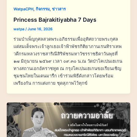
,
,
WatpaCPH
กิจกรรม
ข่าวสาร
Princess Bajrakitiyabha 7 Days
watpa
/
June 16, 2026
ร่วมบำเพ็ญกุศลสวดพระอภิธรรมเพื่ออุทิศถวายพระกุศล
แด่สมเด็จพระเจ้าลูกเธอเจ้าฟ้าพัชรกิติยาภานเรนทิราเทพ
วดีกรมหลวงราชสาริณีสิริพัชรมหาวัชรราชธิดาวันพุธที่
๑๗ มิถุนายน ๒๕๖๙ เวลา ๐๙.๓๐ น.ณ วัดป่าโคเปนเฮเกน
ทางสถานเอกอัคราชทูต ณ กรุงโคเปนเฮเกนขอเรียนเชิญ
ชุมชนไทยในเดนมารืก เข้าร่วมพิธีดังกล่าวโดยพร้อม
เพรียงกัน การแต่งกาย ชุดสุภาพไว้ทุกข์