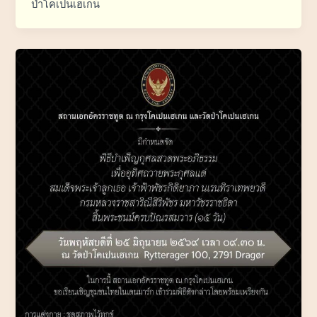
ป่าโคเปนเฮเกน