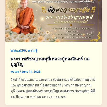
,
WatpaCPH
ความรู้
พระราชพัชรญาณมุนี(หลวงปู่ทองอินทร์ กต
ปุญโญ
watpa
/
June 11, 2026
วัดป่าโคเปนเฮเกน และคณะสงฆ์ธรรมยุตในสหภาพยุโรป
และพุทธศาสนิกชน น้อมถวายอาลัย พระราชพัชรญาณ
มุนี (หลวงปู่ทองอินทร์ กตปุญโญ) ละสังขาร วันพฤหัสบดีที่
๑๑ มิถุนายน พ.ศ.๒๕๖๙ เวลา ๐๑.๕๒