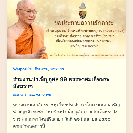
,
,
WatpaCPH
กิจกรรม
ข่าวสาร
ร่วมงานบำเพ็ญกุศล 99 พรรษาสมเด็จพระ
สังฆราช
watpa
/
June 24, 2026
ทางสถานเอกอัครราชทูตไทยประจำกรุงโคเปนเฮเกน เชิญ
ชวนญาติโยมชาวไทยร่วมบำเพ็ญกุศลถวายสมเด็จพระสัง
ราช สกลมหาสังฆปริณายก วันที่ ๒๖ มิถุนายน ๒๕๖๙
ตามกำหนดการนี้