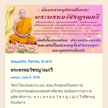
,
,
WatpaCPH
กิจกรรม
ข่าวสาร
พระพรหมวัชรญาณกวี
watpa
/
June 6, 2026
วัดป่าโคเปนเฮเกน และ คณะภิกษุสงฆ์ในสหภาพ
ยุโรป(ธรรมยุต)และพุทธศาสนิกชน ขอน้อมกราบถวาย
มุทิตาสักการะ พ ร ะ พ ร ห ม วั ช ร ญ า ณ ก วี ศรีศาสน
กิจบริหาร