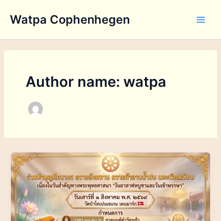
Skip
Watpa Cophenhegen
to
Main
content
Men
Author name: watpa