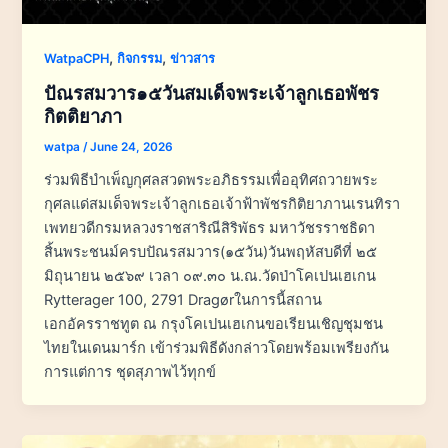
,
,
WatpaCPH
กิจกรรม
ข่าวสาร
ปัณรสมวาร๑๕วันสมเด็จพระเจ้าลูกเธอพัชร
กิตติยาภา
watpa
/
June 24, 2026
ร่วมพิธีบำเพ็ญกุศลสวดพระอภิธรรมเพื่ออุทิศถวายพระ
กุศลแด่สมเด็จพระเจ้าลูกเธอเจ้าฟ้าพัชรกิติยาภานเรนทิรา
เพทยวดีกรมหลวงราชสาริณีสิริพัธร มหาวัชรราชธิดา
สิ้นพระชนม์ครบปัณรสมวาร(๑๕วัน)วันพฤหัสบดีที่ ๒๕
มิถุนายน ๒๕๖๙ เวลา ๐๙.๓๐ น.ณ.วัดป่าโคเปนเฮเกน
Rytterager 100, 2791 Dragørในการนี้สถาน
เอกอัครราชทูต ณ กรุงโคเปนเฮเกนขอเรียนเชิญชุมชน
ไทยในเดนมาร์ก เข้าร่วมพิธีดังกล่าวโดยพร้อมเพรียงกัน
การแต่การ ชุดสุภาพไว้ทุกข์