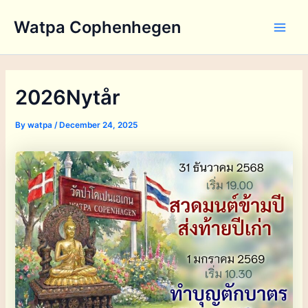
Skip
Watpa Cophenhegen
to
Main
content
Men
2026Nytår
By
watpa
/
December 24, 2025