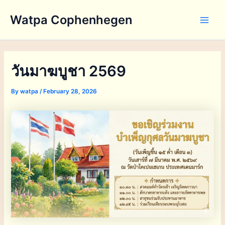
Skip
Watpa Cophenhegen
to
Main
content
Men
วันมาฆบูชา 2569
By
watpa
/
February 28, 2026