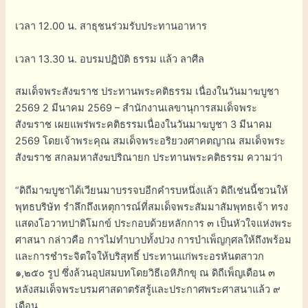
เวลา 12.00 น. สาธุชนร่วมรับประทานอาหาร
เวลา 13.30 น. อบรมปฏิบัติ ธรรม แล้ว ลาศีล
สมเด็จพระสังฆราช ประทานพระคติธรรม เนื่องในวันมาฆบูชา
2569 2 มีนาคม 2569 – สำนักงานเลขานุการสมเด็จพระ
สังฆราช เผยแพร่พระคติธรรมเนื่องในวันมาฆบูชา 3 มีนาคม
2569 โดยเจ้าพระคุณ สมเด็จพระอริยวงศาคตญาณ สมเด็จพระ
สังฆราช สกลมหาสังฆปริณายก ประทานพระคติธรรม ความว่า
“ดิถีมาฆบูชาได้เวียนมาบรรจบอีกคำรบหนึ่งแล้ว ดิถีเช่นนี้ชวนให้
พุทธบริษัท รำลึกถึงเหตุการณ์ที่สมเด็จพระสัมมาสัมพุทธเจ้า ทรง
แสดงโอวาทปาติโมกข์ ประกอบด้วยหลักการ ๓ เป็นหัวใจแห่งพระ
ศาสนา กล่าวคือ การไม่ทำบาปทั้งปวง การบำเพ็ญกุศลให้ถึงพร้อม
และการชำระจิตใจให้บริสุทธิ์ ประทานแก่พระอรหันตสาวก
๑,๒๕๐ รูป ซึ่งล้วนอุปสมบทโดยวิธีเอหิภิกขุ ณ ดิถีเพ็ญเดือน ๓
หลังสมเด็จพระบรมศาสดาตรัสรู้และประกาศพระศาสนาแล้ว ๙
เดือน