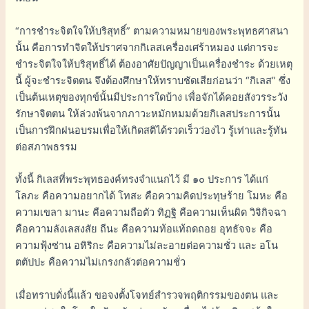
“การชำระจิตใจให้บริสุทธิ์” ตามความหมายของพระพุทธศาสนา
นั้น คือการทำจิตให้ปราศจากกิเลสเครื่องเศร้าหมอง แต่การจะ
ชำระจิตใจให้บริสุทธิ์ได้ ต้องอาศัยปัญญาเป็นเครื่องชำระ ด้วยเหตุ
นี้ ผู้จะชำระจิตตน จึงต้องศึกษาให้ทราบชัดเสียก่อนว่า “กิเลส” ซึ่ง
เป็นต้นเหตุของทุกข์นั้นมีประการใดบ้าง เพื่อจักได้คอยสังวรระวัง
รักษาจิตตน ให้ล่วงพ้นจากภาวะหมักหมมด้วยกิเลสประการนั้น
เป็นการฝึกฝนอบรมเพื่อให้เกิดสติได้รวดเร็วว่องไว รู้เท่าและรู้ทัน
ต่อสภาพธรรม
ทั้งนี้ กิเลสที่พระพุทธองค์ทรงจำแนกไว้ มี ๑๐ ประการ ได้แก่
โลภะ คือความอยากได้ โทสะ คือความคิดประทุษร้าย โมหะ คือ
ความเขลา มานะ คือความถือตัว ทิฏฐิ คือความเห็นผิด วิจิกิจฉา
คือความลังเลสงสัย ถีนะ คือความท้อแท้ถดถอย อุทธัจจะ คือ
ความฟุ้งซ่าน อหิริกะ คือความไม่ละอายต่อความชั่ว และ อโน
ตตัปปะ คือความไม่เกรงกลัวต่อความชั่ว
เมื่อทราบดั่งนี้แล้ว ขอจงตั้งโจทย์สำรวจพฤติกรรมของตน และ