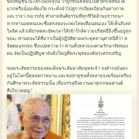
ของหมู่ชนในโลกในปัจจุบัน ว่าถูกขับเคลื่อนไปด้วยกิเลสข้อใด
มากหรือน้อยเพียงใด กระทั่งนำไปสู่การเบียดเบียนกันทางกาย
และวาจา ก่อเวรภัย ทำลายสันติธรรมที่ทุกชีวิตล้วนปรารถนา
หากท่านอดทนและซื่อตรงพอจะเพ่งโทษเตือนตนเอง ให้เห็นกิเลส
ในจิต แล้วเพียรลดละขัดเกลาให้เข้าใกล้ความบริสุทธิ์ยิ่งขึ้นอยู่ทุก
ขณะ ท่านย่อมได้ชื่อว่าเป็นผู้ปฏิบัติตามพระพุทธานุศาสนีที่ว่า ส
จิตฺตมนุรกฺขถ ซึ่งแปลความว่า ท่านทั้งหลายจงตามรักษาจิตของ
ตน จัดเป็นปฏิบัติบูชาอันยิ่งใหญ่ที่พระพุทธองค์ทรงสรรเสริญ
ขอพระสัทธรรมของสมเด็จพระสัมมาสัมพุทธเจ้า จงดำรงมั่นคง
อยู่ในโลกนี้ตลอดกาลนาน และขอสาธุชนทั้งหลายจงพร้อมเพรียง
กันศึกษาพระสัทธรรมนั้น เพื่อบรรลุถึงความผาสุกเกษมศานต์
สืบไป เทอญ.”