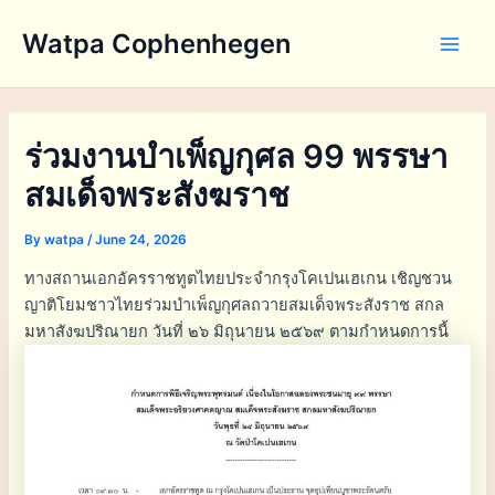
Skip
Watpa Cophenhegen
to
Main
content
Men
ร่วมงานบำเพ็ญกุศล 99 พรรษา
สมเด็จพระสังฆราช
By
watpa
/
June 24, 2026
ทางสถานเอกอัครราชทูตไทยประจำกรุงโคเปนเฮเกน เชิญชวน
ญาติโยมชาวไทยร่วมบำเพ็ญกุศลถวายสมเด็จพระสังราช สกล
มหาสังฆปริณายก วันที่ ๒๖ มิถุนายน ๒๕๖๙ ตามกำหนดการนี้