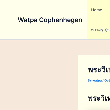
Skip
to
Home
content
Watpa Cophenhegen
ความรู้ สุ
พระวิเ
By
watpa
/
Oct
พระวิเท