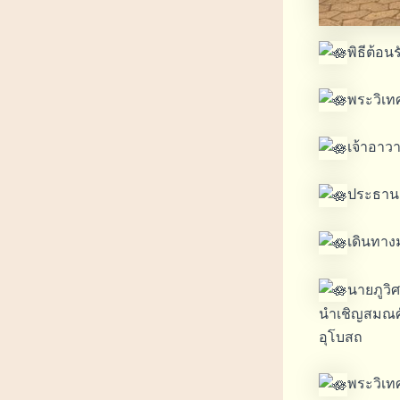
พิธีต้อ
พระวิเทศ
เจ้าอาว
ประธาน
เดินทาง
นายภูวิ
นำเชิญสมณศั
อุโบสถ
พระวิเท