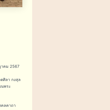
กฎาคม 2567
วตศิลา กงสุล
ปบนพระ
ยมงคลคาถา