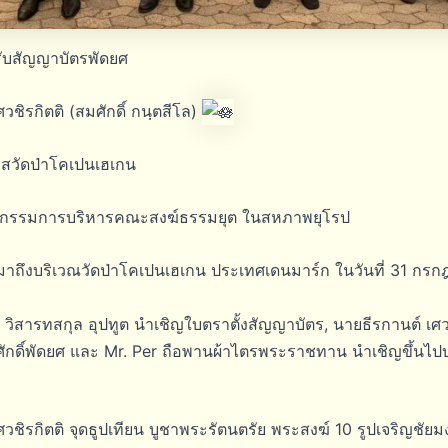
นรับสัญญาบัตรพัดยศ
วชิรกิตติ (สมศักดิ์ กนฺตสีโล)
าสวัดป่าโคเปนเฮเกน
กรรมการบริหารคณะสงฆ์ธรรมยุต ในสหภาพยุโรป
มาถึงบริเวณวัดป่าโคเปนเฮเกน ประเทศเดนมาร์ก ในวันที่ 31 กร
ศ วิสารทสกุล อุปทูต นำเชิญใบตราตั้งสัญญาบัตร, นายธีรกานต์ เศ
กดิ์พัดยศ และ Mr. Per ถือพานผ้าไตรพระราชทาน นำเชิญขึ้นไ
ศวชิรกิตติ จุดธูปเทียน บูชาพระรัตนตรัย พระสงฆ์ 10 รูปเจริญชั