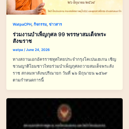
,
,
WatpaCPH
กิจกรรม
ข่าวสาร
ร่วมงานบำเพ็ญกุศล 99 พรรษาสมเด็จพระ
สังฆราช
watpa
/
June 24, 2026
ทางสถานเอกอัครราชทูตไทยประจำกรุงโคเปนเฮเกน เชิญ
ชวนญาติโยมชาวไทยร่วมบำเพ็ญกุศลถวายสมเด็จพระสัง
ราช สกลมหาสังฆปริณายก วันที่ ๒๖ มิถุนายน ๒๕๖๙
ตามกำหนดการนี้