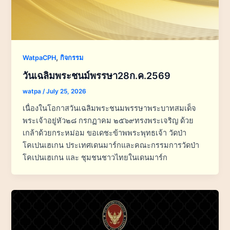
,
WatpaCPH
กิจกรรม
วันเฉลิมพระชนม์พรรษา28ก.ค.2569
watpa
/
July 25, 2026
เนื่องในโอกาสวันเฉลิมพระชนมพรรษาพระบาทสมเด็จ
พระเจ้าอยู่หัว๒๘ กรกฏาคม ๒๕๖๙ทรงพระเจริญ ด้วย
เกล้าด้วยกระหม่อม ขอเดชะข้าพพระพุทธเจ้า วัดป่า
โคเปนเฮเกน ประเทศเดนมาร์กและคณะกรรมการวัดป่า
โคเปนเฮเกน และ ชุมชนชาวไทยในเดนมาร์ก