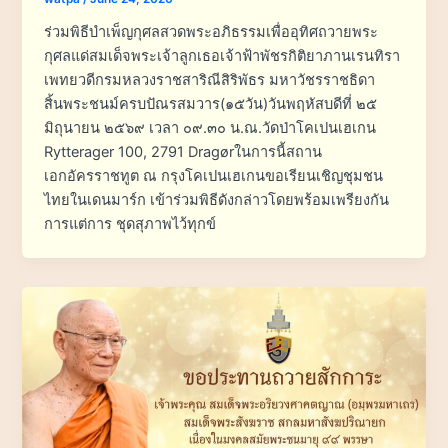
ร่วมพิธีบำเพ็ญกุศลสวดพระอภิธรรมเพื่ออุทิศถวายพระ
กุศลแด่สมเด็จพระเจ้าลูกเธอเจ้าฟ้าพัชรกิติยาภานเรนทิรา
เพทยวดีกรมหลวงราชสาริณีสิริพัธร มหาวัชรราชธิดา
สิ้นพระชนม์ครบปัณรสมวาร(๑๕วัน)วันพฤหัสบดีที่ ๒๕
มิถุนายน ๒๕๖๙ เวลา ๐๙.๓๐ น.ณ.วัดป่าโคเปนเฮเกน
Rytterager 100, 2791 Dragørในการนี้สถาน
เอกอัครราชทูต ณ กรุงโคเปนเฮเกนขอเรียนเชิญชุมชน
ไทยในเดนมาร์ก เข้าร่วมพิธีดังกล่าวโดยพร้อมเพรียงกัน
การแต่การ ชุดสุภาพไว้ทุกข์