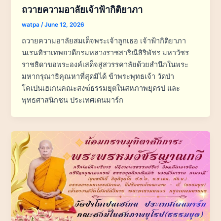
ถวายความอาลัยเจ้าฟ้ากิติยาภา
watpa
/
June 12, 2026
ถวายความอาลัยสมเด็จพระเจ้าลูกเธอ เจ้าฟ้ากิติยาภา
นเรนทิราเทพยวดีกรมหลวงราชสาริณีสิริพัชร มหาวัชร
ราชธิดาขอพระองค์เสด็จสู่สวรรคาลัยด้วยสำนึกในพระ
มหากรุณาธิคุณหาที่สุดมิได้ ข้าพระพุทธเจ้า วัดป่า
โคเปนเฮเกนคณะสงฆ์ธรรมยุตในสหภาพยุดรป และ
พุทธศาสนิกชน ประเทศเดนมาร์ก