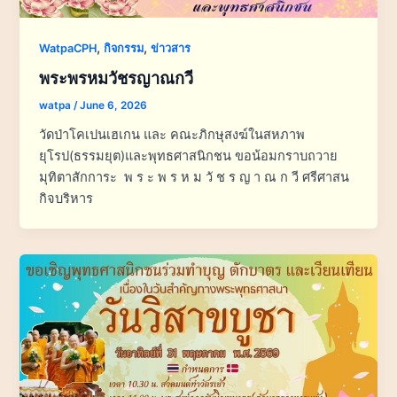
,
,
WatpaCPH
กิจกรรม
ข่าวสาร
พระพรหมวัชรญาณกวี
watpa
/
June 6, 2026
วัดป่าโคเปนเฮเกน และ คณะภิกษุสงฆ์ในสหภาพ
ยุโรป(ธรรมยุต)และพุทธศาสนิกชน ขอน้อมกราบถวาย
มุทิตาสักการะ พ ร ะ พ ร ห ม วั ช ร ญ า ณ ก วี ศรีศาสน
กิจบริหาร