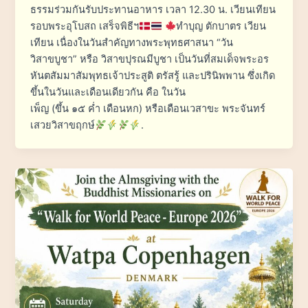
ธรรมร่วมกันรับประทานอาหาร เวลา 12.30 น. เวียนเทียน
รอบพระอุโบสถ เสร็จพิธีฯ
ทำบุญ ตักบาตร เวียน
เทียน เนื่องในวันสำคัญทางพระพุทธศาสนา “วัน
วิสาขบูชา” หรือ วิสาขปุรณมีบูชา เป็นวันที่สมเด็จพระอร
หันตสัมมาสัมพุทธเจ้าประสูติ ตรัสรู้ และปรินิพพาน ซึ่งเกิด
ขึ้นในวันและเดือนเดียวกัน คือ ในวัน
เพ็ญ (ขึ้น ๑๕ ค่ำ เดือนหก) หรือเดือนเวสาขะ พระจันทร์
เสวยวิสาขฤกษ์
.