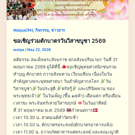
,
,
WatpaCPH
กิจกรรม
ข่าวสาร
ขอเชิญร่วมตักบาตรวันวิสาขบูชา 2569
watpa
/
May 22, 2026
คติธรรม สมเด็จพระสังฆราช สกลสังฆปริณายก วันที่ 31
พฤษภาคม 2569 ดูได้ที่นี้
ขอเชิญพุทธศาสนิกชนร่วม
ทำบุญ ตักบาตร ถวายสังฆทาน เวียนเทียน เนื่องในวัน
สำคัญทางพระพุทธศาสนา วันสำคัญสากลโลก
วัน
วิสาขบูชา
วันประสูติ
ตรัสรู้
และปรินิพพาน ของ
พระพุทธเจ้า
ในวันเพ็ญ (ขึ้น ๑๕ค่ำ) เดือนหก หรือเดือน
เวสาขะ พระจันทร์เสวยวิสาขฤกษ์
ในวันอาทิตย์
ที่ 31 พฤษภาคม พ.ศ. 2569
กำหนดการ
เวลา 10.30 น. สวดมนต์ทำวัตรเช้า
เวลา 10.50 น. ตักบาตรพระสงฆ์(ตักบาตรอาหารแห้ง)
เวลา 11.00 น. ถวายภัตตาหารแด่พระสงฆ์ และคณะญาติ