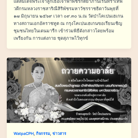
แด่สมเด็จพระเจ้าลูกเธอเจ้าฟ้าพัชรกิติยาภานเรนทิราเทพ
วดีกรมหลวงราชสาริณีสิริพัชรมหาวัชรราชธิดาวันพุธที่
๑๗ มิถุนายน ๒๕๖๙ เวลา ๐๙.๓๐ น.ณ วัดป่าโคเปนเฮเกน
ทางสถานเอกอัคราชทูต ณ กรุงโคเปนเฮเกนขอเรียนเชิญ
ชุมชนไทยในเดนมารืก เข้าร่วมพิธีดังกล่าวโดยพร้อม
เพรียงกัน การแต่งกาย ชุดสุภาพไว้ทุกข์
,
,
WatpaCPH
กิจกรรม
ข่าวสาร