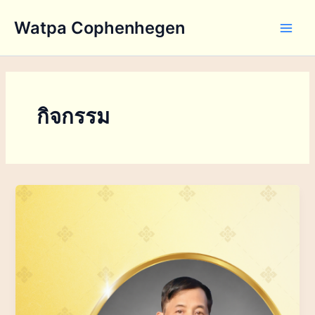
Skip
Watpa Cophenhegen
to
Main
content
Men
กิจกรรม