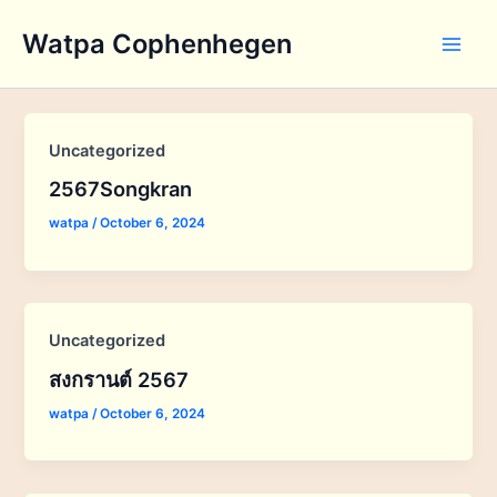
Skip
Watpa Cophenhegen
to
Main
content
Men
Uncategorized
2567Songkran
watpa
/
October 6, 2024
Uncategorized
สงกรานต์ 2567
watpa
/
October 6, 2024