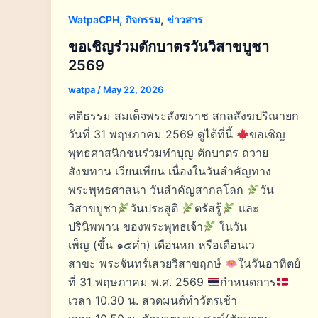
,
,
WatpaCPH
กิจกรรม
ข่าวสาร
ขอเชิญร่วมตักบาตรวันวิสาขบูชา
2569
watpa
/
May 22, 2026
คติธรรม สมเด็จพระสังฆราช สกลสังฆปริณายก
วันที่ 31 พฤษภาคม 2569 ดูได้ที่นี้
ขอเชิญ
พุทธศาสนิกชนร่วมทำบุญ ตักบาตร ถวาย
สังฆทาน เวียนเทียน เนื่องในวันสำคัญทาง
พระพุทธศาสนา วันสำคัญสากลโลก
วัน
วิสาขบูชา
วันประสูติ
ตรัสรู้
และ
ปรินิพพาน ของพระพุทธเจ้า
ในวัน
เพ็ญ (ขึ้น ๑๕ค่ำ) เดือนหก หรือเดือนเว
สาขะ พระจันทร์เสวยวิสาขฤกษ์
ในวันอาทิตย์
ที่ 31 พฤษภาคม พ.ศ. 2569
กำหนดการ
เวลา 10.30 น. สวดมนต์ทำวัตรเช้า