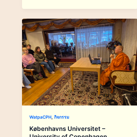
,
WatpaCPH
กิจกรรม
Københavns Universitet –
University of Copenhagen,