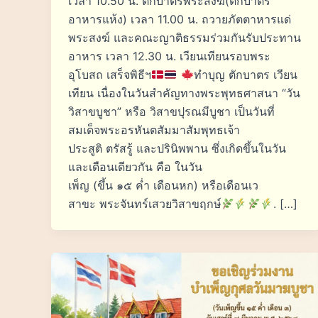
เวลา 10.50 น. ตักบาตรพระสงฆ์(ตักบาตร
อาหารแห้ง) เวลา 11.00 น. ถวายภัตตาหารแด่
พระสงฆ์ และคณะญาติธรรมร่วมกันรับประทาน
อาหาร เวลา 12.30 น. เวียนเทียนรอบพระ
อุโบสถ เสร็จพิธีฯ
ทำบุญ ตักบาตร เวียน
เทียน เนื่องในวันสำคัญทางพระพุทธศาสนา “วัน
วิสาขบูชา” หรือ วิสาขปุรณมีบูชา เป็นวันที่
สมเด็จพระอรหันตสัมมาสัมพุทธเจ้า
ประสูติ ตรัสรู้ และปรินิพพาน ซึ่งเกิดขึ้นในวัน
และเดือนเดียวกัน คือ ในวัน
เพ็ญ (ขึ้น ๑๕ ค่ำ เดือนหก) หรือเดือนเว
สาขะ พระจันทร์เสวยวิสาขฤกษ์
. […]