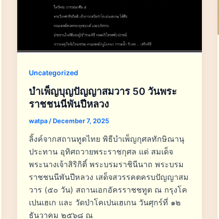
Uncategorized
บำเพ็ญบุญปัญญาสมวาร 50 วันพระ
ราชชนนีพันปีหลวง
watpa
/
December 7, 2025
ลิ้งค์จากสถานทูตไทย พิธีบำเพ็ญกุศลทักษิณานุ
ประทาน อุทิศถวายพระราชกุศล แด่ สมเด็จ
พระนางเจ้าสิริกิติ์ พระบรมราชินีนาถ พระบรม
ราชชนนีพันปีหลวง เสด็จสวรรคตครบปัญญาสม
วาร (๕๐ วัน) สถานเอกอัครราชชทูต ณ กรุงโค
เปนเฮเก และ วัดป่าโคเปนเฮเกน วันศุกร์ที่ ๑๒
ธันวาคม ๒๕๖๘ ณ